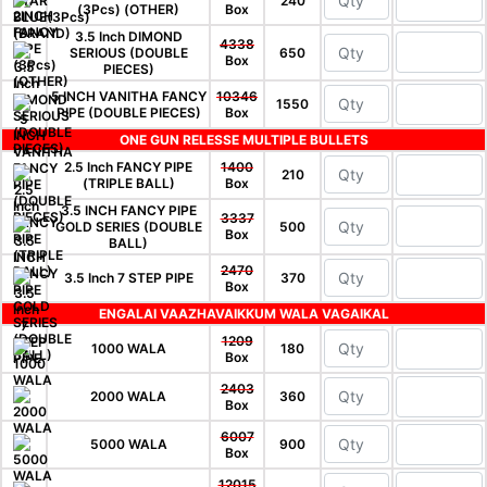
240
(3Pcs) (OTHER)
Box
3.5 Inch DIMOND
4338
SERIOUS (DOUBLE
650
Box
PIECES)
5 INCH VANITHA FANCY
10346
1550
PIPE (DOUBLE PIECES)
Box
ONE GUN RELESSE MULTIPLE BULLETS
2.5 Inch FANCY PIPE
1400
210
(TRIPLE BALL)
Box
3.5 INCH FANCY PIPE
3337
GOLD SERIES (DOUBLE
500
Box
BALL)
2470
3.5 Inch 7 STEP PIPE
370
Box
ENGALAI VAAZHAVAIKKUM WALA VAGAIKAL
1209
1000 WALA
180
Box
2403
2000 WALA
360
Box
6007
5000 WALA
900
Box
12015