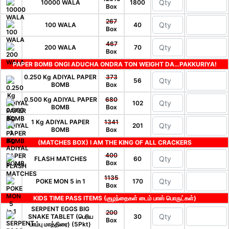
10000 WALA
1800
Box
267
100 WALA
40
Box
467
200 WALA
70
Box
PAPER BOMB ONGI ADUCHA ONDRA TON WEIGHT DA…PAKKURIYA!
0.250 Kg ADIYAL PAPER
373
56
BOMB
Box
0.500 Kg ADIYAL PAPER
680
102
BOMB
Box
1 Kg ADIYAL PAPER
1341
201
BOMB
Box
(MATCHES BOX) I AM THE KING OF ALL CRACKERS
400
FLASH MATCHES
60
Box
1135
POKE MON 5 in 1
170
Box
KIDS TIME PASS ITEMS (குழந்தைகள் டைம் பாஸ் பொருட்கள்)
SERPENT EGGS BIG
200
SNAKE TABLET (பெரிய
30
Box
பாம்பு மாத்திரை) (5Pkt)