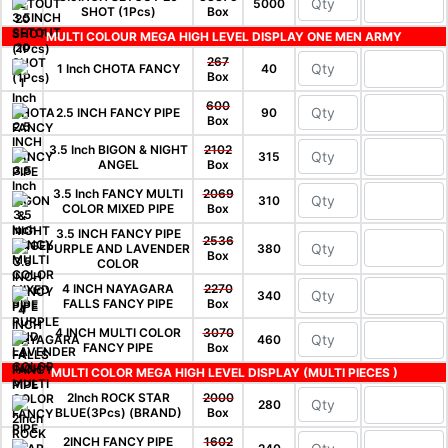
5000
SHOT (1Pcs)
Box
MULTI COLOUR MEGA HIGH LEVEL DISPLAY ONE MEN ARMY
267
1 Inch CHOTA FANCY
40
Box
600
2.5 INCH FANCY PIPE
90
Box
3.5 Inch BIGON & NIGHT
2102
315
ANGEL
Box
3.5 Inch FANCY MULTI
2069
310
COLOR MIXED PIPE
Box
3.5 INCH FANCY PIPE
2536
PURPLE AND LAVENDER
380
Box
COLOR
4 INCH NAYAGARA
2270
340
FALLS FANCY PIPE
Box
4 INCH MULTI COLOR
3070
460
FANCY PIPE
Box
MULTI COLOR MEGA HIGH LEVEL DISPLAY (MULTI PIECES )
2Inch ROCK STAR
2000
280
BLUE(3Pcs) (BRAND)
Box
2INCH FANCY PIPE
1602