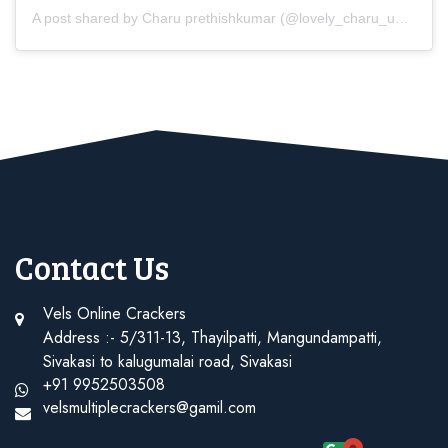
A post shared by Charu prethishkumar (@lovely_charu_unique)
Contact Us
Vels Online Crackers
Address :- 5/311-13, Thayilpatti, Mangundampatti,
Sivakasi to kalugumalai road, Sivakasi
+91 9952503508
velsmultiplecrackers@gamil.com