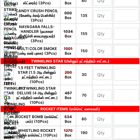
80
ஸ்ட்ரைக்) (3Pcs)
Box
CANDY CRUSH PENCIL
900
(கேண்டி க்ரஷ் பென்சில்)
135
Box
(3Pcs)
NAYAGARA FALLS-
HANDLER (நயாகரா
1034
155
நீர்வீழ்ச்சி கையாளுபவர்)
Box
(3Pcs)
MULTI COLOR SMOKE
1001
150
(மல்டி கலர் புகை) (3Pcs)
Box
TWINKLING STAR (மின்னும் நட்சத்திரம் சாட்டை)
1.5 FEET TWINKLING
STAR (1.5 அடி மின்னும்
200
30
நட்சத்திரம் சாட்டை)
Box
(10Pcs)
4'' TWINKLING STAR
DELUXE (4 அடி மின்னும்
467
70
நட்சத்திரம் டீலக்ஸ் சாட்டை)
Box
(10Pcs)
ROCKET ITEMS (ராக்கெட் வகைகள்)
ROCKET BOMB (ராக்கெட்
534
80
பாம்) (10Pcs)
Box
WHISTLING ROCKET
1270
190
(விசில் ராக்கெட்) (10Pcs)
Box