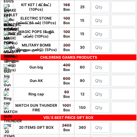
KIT KET ( கிட்கேட்)
166
25
(10Pcs)
Box
ELECTRIC STONE
100
15
(எலெக்ட்ரிக் கல்) (10Pcs)
Box
MAGIC POPS (மேஜிக்
100
15
பாப்ஸ்) (10Pcs)
Box
MILITARY BOMB
200
30
(இராணுவ குண்டு) (5Pcs)
Box
CHILDRENS GAMES PRODUCTS
400
Gun big
60
Box
600
Gun AK
90
Box
80
Ring cap
12
Box
MATCH GUN THUNDER
1001
150
FIRE
Box
VEL'S BEST PRICE GIFT BOX
2403
20 ITEMS GIFT BOX
360
Box