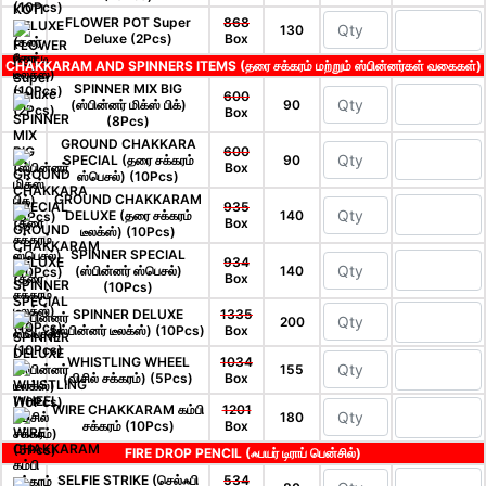
FLOWER POT Super
868
130
Deluxe (2Pcs)
Box
CHAKKARAM AND SPINNERS ITEMS (தரை சக்கரம் மற்றும் ஸ்பின்னர்கள் வகைகள்)
SPINNER MIX BIG
600
(ஸ்பின்னர் மிக்ஸ் பிக்)
90
Box
(8Pcs)
GROUND CHAKKARA
600
SPECIAL (தரை சக்கரம்
90
Box
ஸ்பெசல்) (10Pcs)
GROUND CHAKKARAM
935
DELUXE (தரை சக்கரம்
140
Box
டீலக்ஸ்) (10Pcs)
SPINNER SPECIAL
934
(ஸ்பின்னர் ஸ்பெசல்)
140
Box
(10Pcs)
SPINNER DELUXE
1335
200
(ஸ்பின்னர் டீலக்ஸ்) (10Pcs)
Box
WHISTLING WHEEL
1034
155
(விசில் சக்கரம்) (5Pcs)
Box
WIRE CHAKKARAM கம்பி
1201
180
சக்கரம் (10Pcs)
Box
FIRE DROP PENCIL (ஃபயர் டிராப் பென்சில்)
SELFIE STRIKE (செல்ஃபி
534