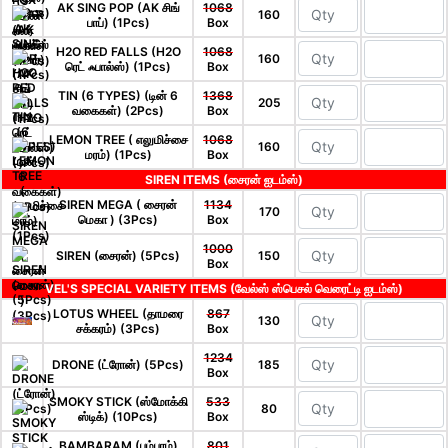
AK SING POP (AK சிங்
1068
160
பாப்) (1Pcs)
Box
H2O RED FALLS (H2O
1068
160
ரெட் ஃபால்ஸ்) (1Pcs)
Box
TIN (6 TYPES) (டின் 6
1368
205
வகைகள்) (2Pcs)
Box
LEMON TREE ( எலுமிச்சை
1068
160
மரம்) (1Pcs)
Box
SIREN ITEMS (சைரன் ஐடம்ஸ்)
SIREN MEGA ( சைரன்
1134
170
மெகா ) (3Pcs)
Box
1000
SIREN (சைரன்) (5Pcs)
150
Box
VEL'S SPECIAL VARIETY ITEMS (வேல்ஸ் ஸ்பெசல் வெரைட்டி ஐடம்ஸ்)
LOTUS WHEEL (தாமரை
867
130
சக்கரம்) (3Pcs)
Box
1234
DRONE (ட்ரோன்) (5Pcs)
185
Box
SMOKY STICK (ஸ்மோக்கி
533
80
ஸ்டிக்) (10Pcs)
Box
BAMBARAM (பம்பரம்)
801