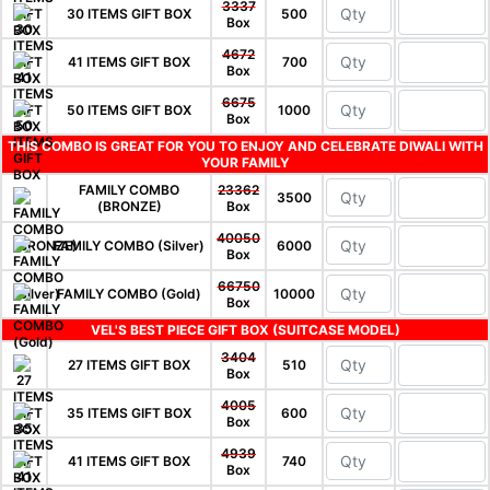
3337
30 ITEMS GIFT BOX
500
Box
4672
41 ITEMS GIFT BOX
700
Box
6675
50 ITEMS GIFT BOX
1000
Box
THIS COMBO IS GREAT FOR YOU TO ENJOY AND CELEBRATE DIWALI WITH
YOUR FAMILY
FAMILY COMBO
23362
3500
(BRONZE)
Box
40050
FAMILY COMBO (Silver)
6000
Box
66750
FAMILY COMBO (Gold)
10000
Box
VEL'S BEST PIECE GIFT BOX (SUITCASE MODEL)
3404
27 ITEMS GIFT BOX
510
Box
4005
35 ITEMS GIFT BOX
600
Box
4939
41 ITEMS GIFT BOX
740
Box