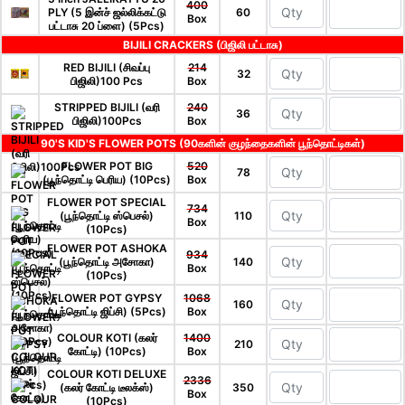
400
PLY (5 இன்ச் ஜல்லிக்கட்டு
60
Box
பட்டாசு 20 ப்ளை) (5Pcs)
BIJILI CRACKERS (பிஜிலி பட்டாசு)
RED BIJILI (சிவப்பு
214
32
பிஜிலி)100 Pcs
Box
STRIPPED BIJILI (வரி
240
36
பிஜிலி)100Pcs
Box
90'S KID'S FLOWER POTS (90களின் குழந்தைகளின் பூந்தொட்டிகள்)
FLOWER POT BIG
520
78
(பூந்தொட்டி பெரிய) (10Pcs)
Box
FLOWER POT SPECIAL
734
(பூந்தொட்டி ஸ்பெசல்)
110
Box
(10Pcs)
FLOWER POT ASHOKA
934
(பூந்தொட்டி அசோகா)
140
Box
(10Pcs)
FLOWER POT GYPSY
1068
160
(பூந்தொட்டி ஜிப்சி) (5Pcs)
Box
COLOUR KOTI (கலர்
1400
210
கோட்டி) (10Pcs)
Box
COLOUR KOTI DELUXE
2336
(கலர் கோட்டி டீலக்ஸ்)
350
Box
(10Pcs)