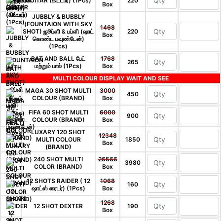
GUITAR (கிட்டார்) (1Pcs)
220
Box
JUBBLY & BUBBLY
(FOUNTAION WITH SKY
1468
SHOT) ஜூப்ளி & பப்ளி (ஷாட்
220
Box
கொண்ட பவுண்டேன்)
(1Pcs)
BAT AND BALL பேட்
1768
265
மற்றும் பால் (1Pcs)
Box
MULTI COLOUR DISPLAY WAIT AND SEE
MAGA 30 SHOT MULTI
3000
450
COLOUR (BRAND)
Box
FIFA 60 SHOT MULTI
6000
900
COLOUR (BRAND)
Box
LUXARY 120 SHOT
12348
MULTI COLOUR
1850
Box
(BRAND)
240 SHOT MULTI
26566
3980
COLOR (BRAND)
Box
12 SHOTS RAIDER ( 12
1068
160
ஷாட்ஸ் ரைடர்) (1Pcs)
Box
1268
12 SHOT DEXTER
190
Box