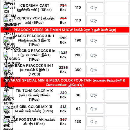
ICE CREAM CART
734
110
(ஐஸ்க்ரீம் கார்ட்) (5Pcs)
Box
CRUNCHY POP ( கிருஞ்சி
734
110
பாப்) (5Pcs)
Box
PEACOCK SERIES ONE MAN SHOW (மயில் தொடர் ஒன் மேன் ஷோ)
MAGIC PEACOCK 3 IN 1
1269
(மேஜிக் மயில் 3 இல் 1)
190
Box
(1Pcs)
DANCING PEACOCK 5 in
1335
1 (நடன மயில் 5 இல் 1)
200
Box
(1Pcs)
BADA PEACOCK 5 IN 1
2336
(படா மயில் 5 இன் 1)
350
Box
(1PCS)
SIVAKASI SPECIAL MINI & MEGA COLOR FOUNTAIN (சிவகாசி சிறப்பு மினி &
மெகா வண்ண பூந்தொட்டி)
TIN TONG COLOR MIX
240
(டின் டாங் கலர் மிக்ஸ்)
36
Box
(1Pcs)
5 GIRL COLOR MIX (5
413
62
பெண் கலர் மிக்ஸ்) (1Pcs)
Box
AK FOX STAR (AK ஃபாக்ஸ்
867
130
ஸ்டார்) (1Pcs)
Box