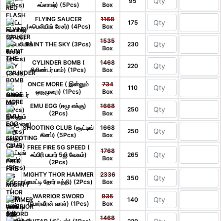
95
ஃப்ளாஷ்) (5Pcs)
Box
FLYING SAUCER
1168
175
(ஃபெலியிங் சேசர்) (4Pcs)
Box
1535
PAINT THE SKY (3Pcs)
230
Box
CYLINDER BOMB (
1468
220
சிலிண்டர் பாம்) (1Pcs)
Box
ONCE MORE ( இன்னும்
734
110
ஒருமுறை) (1Pcs)
Box
EMU EGG (ஈமு எக்கு)
1668
250
(2Pcs)
Box
SHOOTING CLUB (சூட்டிங்
1668
250
கிளப்) (5Pcs)
Box
FREE FIRE 5G SPEED (
1768
ஃப்பிரி பயார் 5ஜி வேகம்)
265
Box
(2Pcs)
MIGHTY THOR HAMMER
2336
350
(மைட்டி தோர் சுத்தி) (2Pcs)
Box
WARRIOR SWORD
935
140
(போர்வீரன் வாள்) (1Pcs)
Box
1468