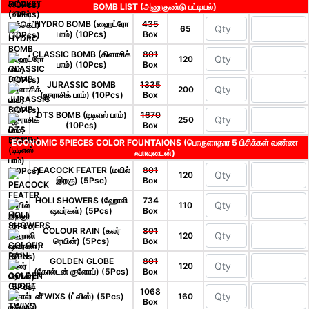
BOMB LIST (அணுகுண்டு பட்டியல்)
HYDRO BOMB (ஹைட்ரோ
435
65
பாம்) (10Pcs)
Box
CLASSIC BOMB (கிளாசிக்
801
120
பாம்) (10Pcs)
Box
JURASSIC BOMB
1335
200
(ஜுராசிக் பாம்) (10Pcs)
Box
DTS BOMB (டிடிஎஸ் பாம்)
1670
250
(10Pcs)
Box
ECONOMIC 5PIECES COLOR FOUNTAIONS (பொருளாதார 5 பிசிக்கள் வண்ண
ஃபாவுடைன்)
PEACOCK FEATER (மயில்
801
120
இறகு) (5Psc)
Box
HOLI SHOWERS (ஹோலி
734
110
ஷவர்கள்) (5Pcs)
Box
COLOUR RAIN (கலர்
801
120
ரெயின்) (5Pcs)
Box
GOLDEN GLOBE
801
120
(கோல்டன் குளோப்) (5Pcs)
Box
1068
TWIXS (ட்விஸ்) (5Pcs)
160
Box