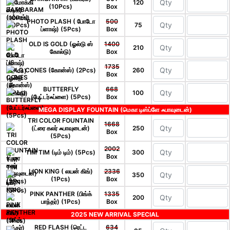
120
(10Pcs)
Box
PHOTO PLASH ( போடோ
500
75
ப்ளாஷ்) (5Pcs)
Box
OLD IS GOLD (ஓல்டு ஸ்
1400
210
கோல்டு)
Box
1735
CONES (கோன்ஸ்) (2Pcs)
260
Box
BUTTERFLY
668
100
(பேட்டர்ஃப்ளை) (5Pcs)
Box
MEGA DISPLAY FOUNTAIN (மெகா டிஸ்ப்ளே ஃபாவுடைன்)
TRI COLOR FOUNTAIN
1668
(ட்ரை கலர் ஃபாவுடைன்)
250
Box
(5Pcs)
2002
TIM TIM (டிம் டிம்) (5Pcs)
300
Box
LION KING ( லயன் கிங்)
2336
350
(1Pcs)
Box
PINK PANTHER (பிங்க்
1335
200
பாந்தர்) (1Pcs)
Box
2025 NEW ARRIVAL SPECIAL
RED FLASH (ரெட்ட
634