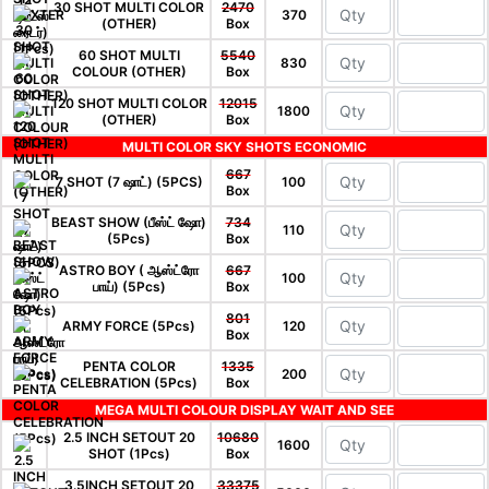
30 SHOT MULTI COLOR
2470
370
(OTHER)
Box
60 SHOT MULTI
5540
830
COLOUR (OTHER)
Box
120 SHOT MULTI COLOR
12015
1800
(OTHER)
Box
MULTI COLOR SKY SHOTS ECONOMIC
667
7 SHOT (7 ஷாட்) (5PCS)
100
Box
BEAST SHOW (பீஸ்ட் ஷோ)
734
110
(5Pcs)
Box
ASTRO BOY ( ஆஸ்ட்ரோ
667
100
பாய்) (5Pcs)
Box
801
ARMY FORCE (5Pcs)
120
Box
PENTA COLOR
1335
200
CELEBRATION (5Pcs)
Box
MEGA MULTI COLOUR DISPLAY WAIT AND SEE
2.5 INCH SETOUT 20
10680
1600
SHOT (1Pcs)
Box
3.5INCH SETOUT 20
33375